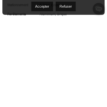
Stationnement
À l'abri, Extérieur
Accepter
Refuser
Revêtements
Aluminium, Brique
Abri d'auto
Attaché
Proximité
Autoroute/Voie rapide, Cegep, École
primaire, École secondaire,
Garderie/CPE, Golf, Hôpital, Parc-espace
vert, Piste cyclable, Transport en
commun, Université
Équipement
Autre, Installation aspirateur central
disponible
Toiture
Bardeaux d'asphalte
Fondation
Béton coulé
Armoires
Bois
Salle de bains
Douche indépendante