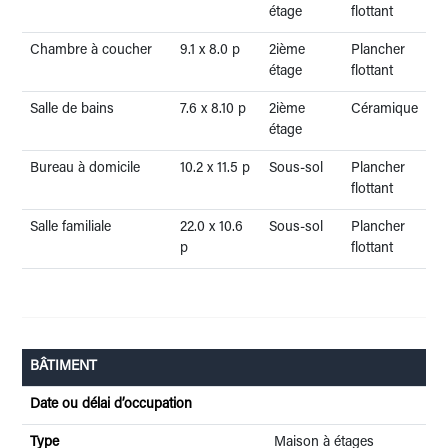
étage
flottant
Chambre à coucher
9.1 x 8.0 p
2ième
Plancher
étage
flottant
Salle de bains
7.6 x 8.10 p
2ième
Céramique
étage
Bureau à domicile
10.2 x 11.5 p
Sous-sol
Plancher
flottant
Salle familiale
22.0 x 10.6
Sous-sol
Plancher
p
flottant
BÂTIMENT
Date ou délai d’occupation
Type
Maison à étages