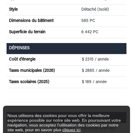
Style
Détaché (Isolé)
Dimensions du bâtiment
585 PC
Superficie du terrain
6 442 PC
DÉPENSES
Coût d'énergie
$ 2315 / année
Taxes municipales (2026)
$ 2885 / année
Taxes scolaires (2025)
$ 189 / année
Nous utilisons des cookies pour vous offrir la meilleure
CARACTÉRISTIQUES
expérience possible sur notre site web. En poursuivant votre
navigation, vous acceptez l'utilisation des cookies par notre
Sous-sol
6 pieds et plus, Totalement aménagé
site web, pour en savoir plus
cliquez ici
.