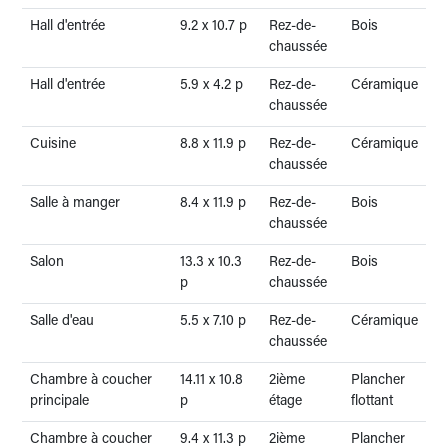
Hall d'entrée
9.2 x 10.7 p
Rez-de-
Bois
chaussée
Hall d'entrée
5.9 x 4.2 p
Rez-de-
Céramique
chaussée
Cuisine
8.8 x 11.9 p
Rez-de-
Céramique
chaussée
Salle à manger
8.4 x 11.9 p
Rez-de-
Bois
chaussée
Salon
13.3 x 10.3
Rez-de-
Bois
p
chaussée
Salle d'eau
5.5 x 7.10 p
Rez-de-
Céramique
chaussée
Chambre à coucher
14.11 x 10.8
2ième
Plancher
principale
p
étage
flottant
Chambre à coucher
9.4 x 11.3 p
2ième
Plancher